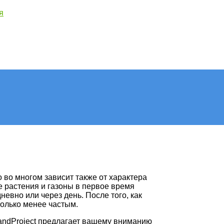
я
 во многом зависит также от характера
 растения и газоны в первое время
евно или через день. После того, как
колько менее частым.
andProject предлагает вашему вниманию