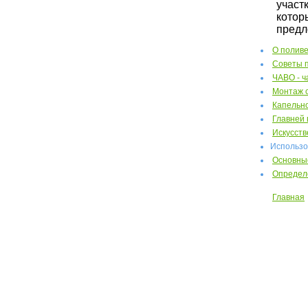
участ
котор
предл
О полив
Советы п
ЧАВО - ч
Монтаж с
Капельн
Главней 
Искусств
Использо
Основны
Определе
Главная