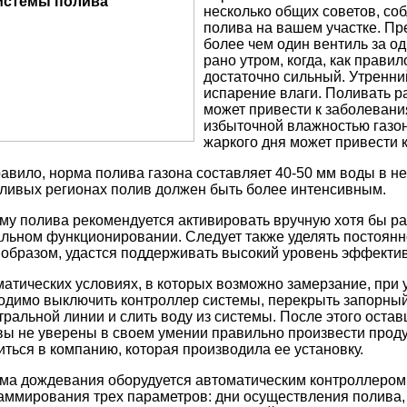
несколько общих советов, со
полива на вашем участке. Пр
более чем один вентиль за од
рано утром, когда, как правил
достаточно сильный. Утренни
испарение влаги. Поливать р
может привести к заболевани
избыточной влажностью газон
жаркого дня может привести к
равило, норма полива газона составляет 40-50 мм воды в н
ливых регионах полив должен быть более интенсивным.
му полива рекомендуется активировать вручную хотя бы раз
льном функционировании. Следует также уделять постоян
 образом, удастся поддерживать высокий уровень эффектив
матических условиях, в которых возможно замерзание, при
одимо выключить контроллер системы, перекрыть запорный
тральной линии и слить воду из системы. После этого оста
вы не уверены в своем умении правильно произвести прод
иться в компанию, которая производила ее установку.
ма дождевания оборудуется автоматическим контроллером
аммирования трех параметров: дни осуществления полива, 