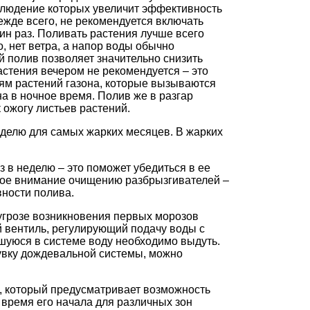
блюдение которых увеличит эффективность
ежде всего, не рекомендуется включать
ин раз. Поливать растения лучше всего
о, нет ветра, а напор воды обычно
й полив позволяет значительно снизить
астения вечером не рекомендуется – это
ям растений газона, которые вызываются
а в ночное время. Полив же в разгар
 ожогу листьев растений.
еделю для самых жарких месяцев. В жарких
 в неделю – это поможет убедиться в ее
ное внимание очищению разбрызгивателей –
ности полива.
 угрозе возникновения первых морозов
 вентиль, регулирующий подачу воды с
вшуюся в системе воду необходимо выдуть.
увку дождевальной системы, можно
, который предусматривает возможность
время его начала для различных зон