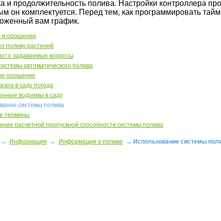
ка и продолжительность полива. Настройки контроллера про
ым он комплектуется. Перед тем, как программировать тай
оженный вам график.
е и орошении
о поливу растений
асто задаваемые вопросы
истемы автоматического полива
ое орошение
всего в саду погода
енные водоемы в саду
вание системы полива
е термины
ние расчетной пропускной способности системы полива
→
Информация
→
Информация о поливе
→ Использование системы пол