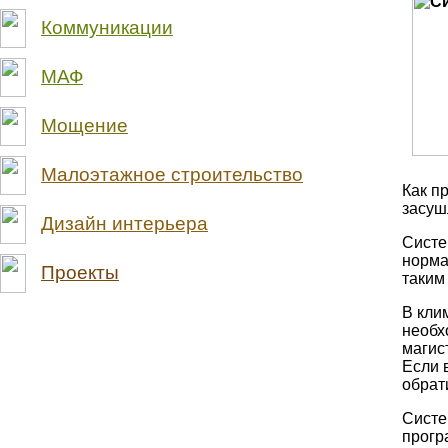
Коммуникации
МАФ
Мощение
Малоэтажное строительство
Как п
засуш
Дизайн интерьера
Систе
норма
Проекты
таким
В кли
необх
магис
Если 
обрат
Систе
прогр